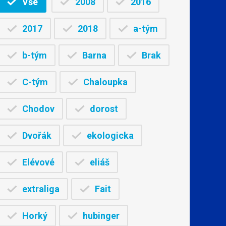
Vše
2008
2016
2017
2018
a-tým
b-tým
Barna
Brak
C-tým
Chaloupka
Chodov
dorost
Dvořák
ekologicka
Elévové
eliáš
extraliga
Fait
Horký
hubinger