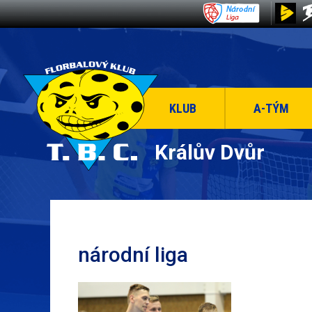
KLUB
A-TÝM
Králův Dvůr
národní liga