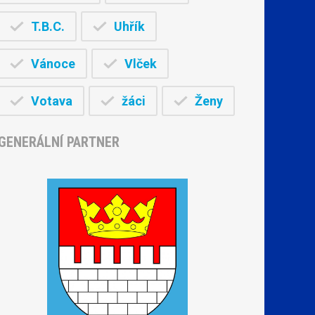
T.B.C.
Uhřík
Vánoce
Vlček
Votava
žáci
Ženy
GENERÁLNÍ PARTNER