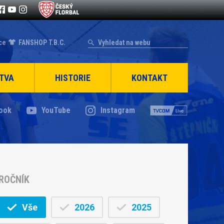
ce
FANSHOP T.B.C.
TVA
HISTORIE
KONTAKT
ook
YouTube
Instagram
ROČNÍK
Vše
2026
2025