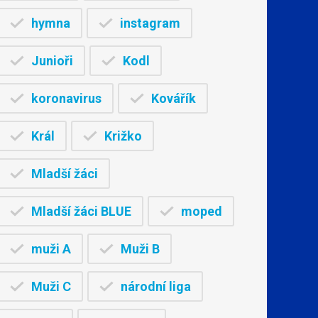
hymna
instagram
Junioři
Kodl
koronavirus
Kovářík
Král
Križko
Mladší žáci
Mladší žáci BLUE
moped
muži A
Muži B
Muži C
národní liga