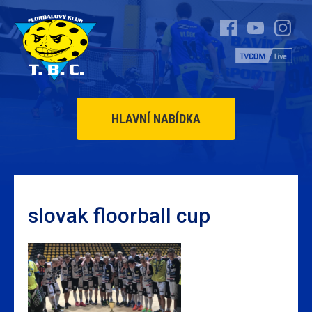
HLAVNÍ NABÍDKA
slovak floorball cup