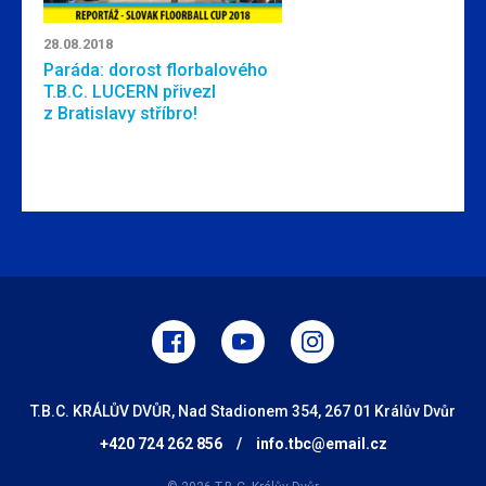
28.08.2018
Paráda: dorost florbalového
T.B.C. LUCERN přivezl
z Bratislavy stříbro!
T.B.C. KRÁLŮV DVŮR, Nad Stadionem 354, 267 01 Králův Dvůr
+420 724 262 856
/
info.tbc@email.cz