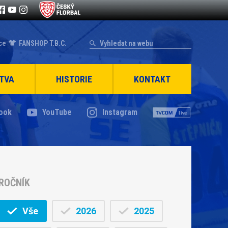
ce
FANSHOP T.B.C.
TVA
HISTORIE
KONTAKT
ook
YouTube
Instagram
ROČNÍK
Vše
2026
2025