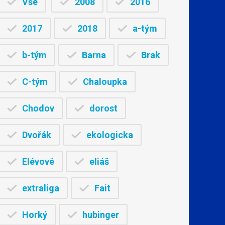
Vše
2008
2016
2017
2018
a-tým
b-tým
Barna
Brak
C-tým
Chaloupka
Chodov
dorost
Dvořák
ekologicka
Elévové
eliáš
extraliga
Fait
Horký
hubinger