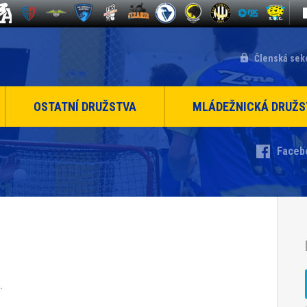
Členská sek
OSTATNÍ DRUŽSTVA
MLÁDEŽNICKÁ DRUŽS
Faceb
.