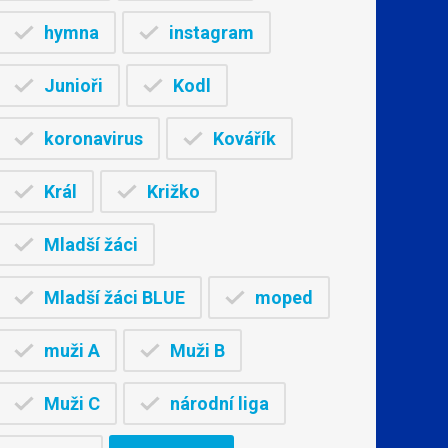
hymna
instagram
Junioři
Kodl
koronavirus
Kovářík
Král
Križko
Mladší žáci
Mladší žáci BLUE
moped
muži A
Muži B
Muži C
národní liga