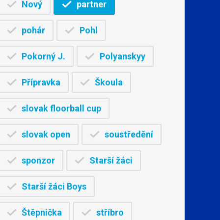
Nový
partner
pohár
Pohl
Pokorný J.
Polyanskyy
Přípravka
Škoula
slovak floorball cup
slovak open
soustředění
sponzor
Starší žáci
Starší žáci Boys
Štěpnička
stříbro