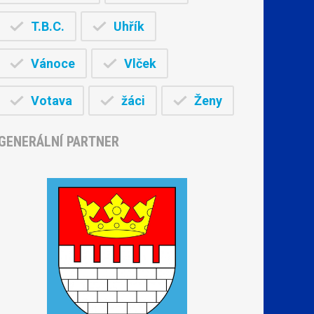
T.B.C.
Uhřík
Vánoce
Vlček
Votava
žáci
Ženy
GENERÁLNÍ PARTNER