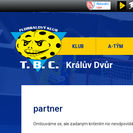
KLUB
A-TÝM
Králův Dvůr
partner
Omlouváme se, ale zadaným kriteriím nic neodpovídá