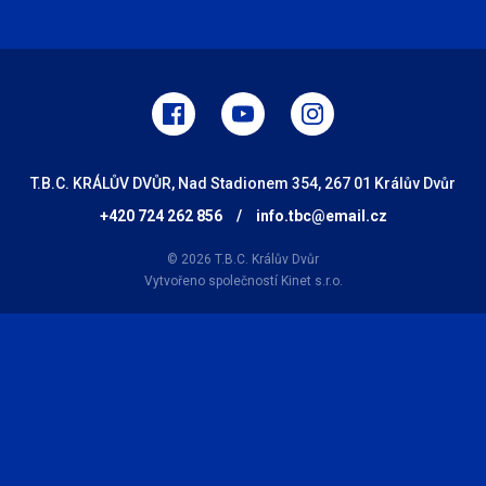
T.B.C. KRÁLŮV DVŮR, Nad Stadionem 354, 267 01 Králův Dvůr
+420 724 262 856
/
info.tbc@email.cz
© 2026 T.B.C. Králův Dvůr
Vytvořeno společností
Kinet s.r.o.