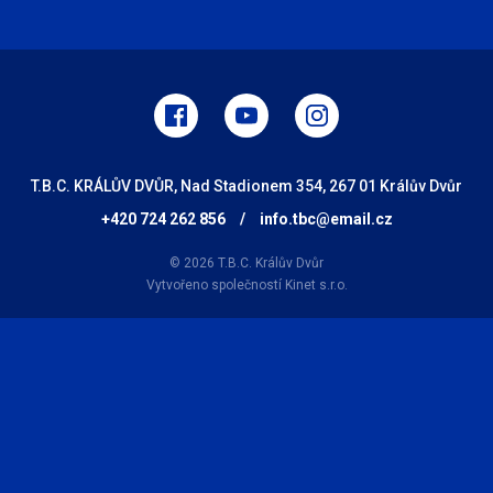
T.B.C. KRÁLŮV DVŮR, Nad Stadionem 354, 267 01 Králův Dvůr
+420 724 262 856
/
info.tbc@email.cz
© 2026 T.B.C. Králův Dvůr
Vytvořeno společností
Kinet s.r.o.