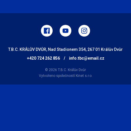
T.B.C. KRÁLŮV DVŮR, Nad Stadionem 354, 267 01 Králův Dvůr
+420 724 262 856
/
info.tbc@email.cz
© 2026 T.B.C. Králův Dvůr
Vytvořeno společností
Kinet s.r.o.