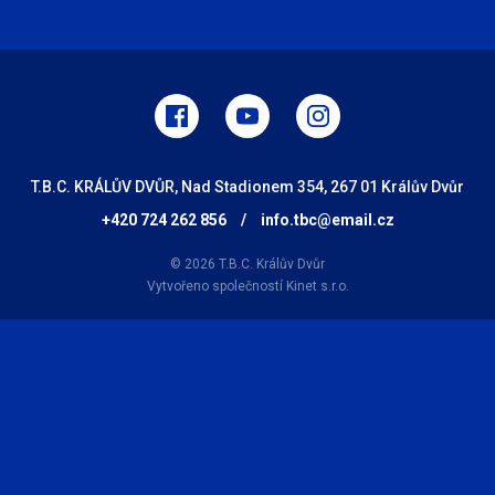
T.B.C. KRÁLŮV DVŮR, Nad Stadionem 354, 267 01 Králův Dvůr
+420 724 262 856
/
info.tbc@email.cz
© 2026 T.B.C. Králův Dvůr
Vytvořeno společností
Kinet s.r.o.