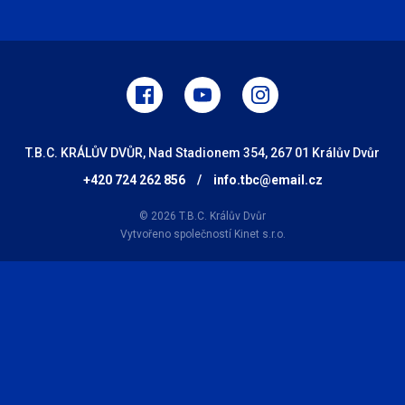
T.B.C. KRÁLŮV DVŮR, Nad Stadionem 354, 267 01 Králův Dvůr
+420 724 262 856
/
info.tbc@email.cz
© 2026 T.B.C. Králův Dvůr
Vytvořeno společností
Kinet s.r.o.