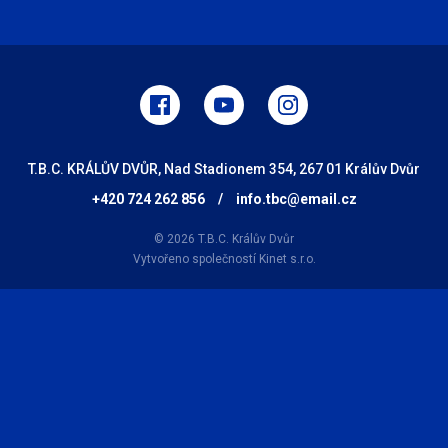
T.B.C. KRÁLŮV DVŮR, Nad Stadionem 354, 267 01 Králův Dvůr
+420 724 262 856
/
info.tbc@email.cz
© 2026 T.B.C. Králův Dvůr
Vytvořeno společností
Kinet s.r.o.