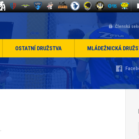
Členská sek
OSTATNÍ DRUŽSTVA
MLÁDEŽNICKÁ DRUŽS
Faceb
.