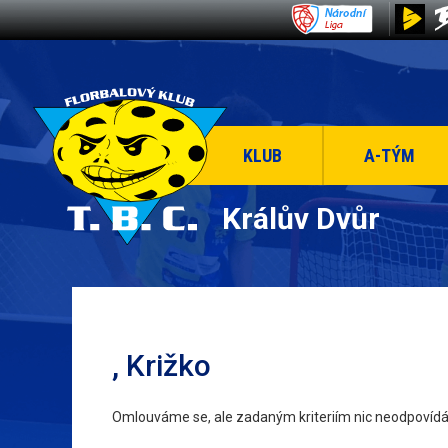
KLUB
A-TÝM
Králův Dvůr
, Križko
Omlouváme se, ale zadaným kriteriím nic neodpovídá