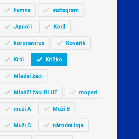
hymna
instagram
Junioři
Kodl
koronavirus
Kovářík
Král
Križko
Mladší žáci
Mladší žáci BLUE
moped
muži A
Muži B
Muži C
národní liga