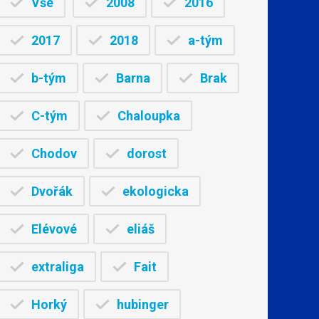
Vše
2008
2016
2017
2018
a-tým
b-tým
Barna
Brak
C-tým
Chaloupka
Chodov
dorost
Dvořák
ekologicka
Elévové
eliáš
extraliga
Fait
Horký
hubinger