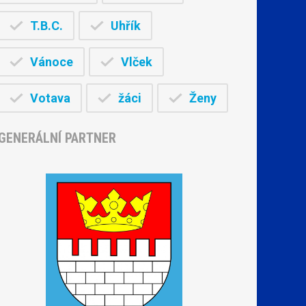
T.B.C.
Uhřík
Vánoce
Vlček
Votava
žáci
Ženy
GENERÁLNÍ PARTNER