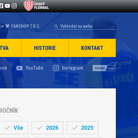
ce
FANSHOP T.B.C.
TVA
HISTORIE
KONTAKT
ook
YouTube
Instagram
ROČNÍK
Vše
2026
2025