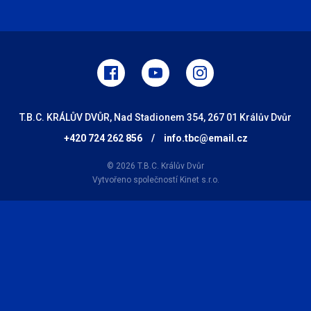
T.B.C. KRÁLŮV DVŮR, Nad Stadionem 354, 267 01 Králův Dvůr
+420 724 262 856
/
info.tbc@email.cz
© 2026 T.B.C. Králův Dvůr
Vytvořeno společností
Kinet s.r.o.