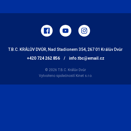
T.B.C. KRÁLŮV DVŮR, Nad Stadionem 354, 267 01 Králův Dvůr
+420 724 262 856
/
info.tbc@email.cz
© 2026 T.B.C. Králův Dvůr
Vytvořeno společností
Kinet s.r.o.