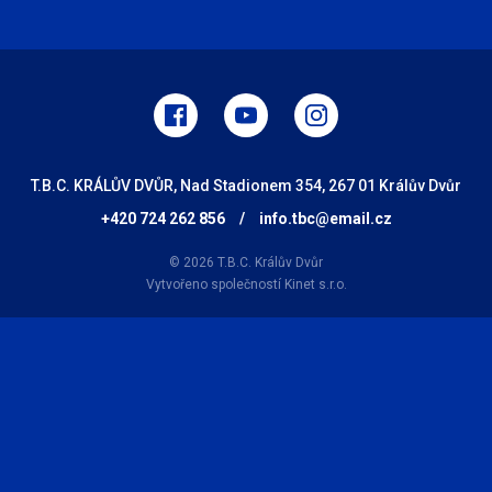
T.B.C. KRÁLŮV DVŮR, Nad Stadionem 354, 267 01 Králův Dvůr
+420 724 262 856
/
info.tbc@email.cz
© 2026 T.B.C. Králův Dvůr
Vytvořeno společností
Kinet s.r.o.